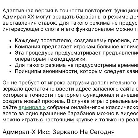
Адаптивная версия в точности повторяет функцион
Адмирал XХ могут вращать барабаны в режиме дем
выставления ставок. Для такого режима не преду
интересующего слота и его функционалом можно п
Каждому посетителю, создавшему профиль, с
Компания предлагает игрокам большое количес
Эта процедура предусматривает предъявление
операторам техподдержки.
Для такого режима не предусмотрены временн
Принципы анонимности, которым следует кази
Он не требует от игрока загрузки дополнительног
зеркало достаточно ввести адрес запасного сайта 
которая в точности повторяет функционал и внешн
создать новый профиль. В случае игры с реальным
сайте
адмирал х
собраны онлайн-игры классическо
всего за одно вращение барабанов можно в видеос
можно играть с настоящим крупье и только на реа
Адмирал-Х Икс: Зеркало На Сегодня