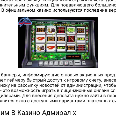
олнительным функциям. Для подавляющего большинст
. В официальном казино используются последние ве
 баннеры, информирующие о новых акционных предл
ает геймеру быстрый доступ к игровому счету, вне
иску на рассылку новостей от администрации, чтобы
 – это возможность играть в лицензионные онлайн с
илерами. Для внесения депозита нужно зайти в перс
оявится окно с доступными вариантами платежных с
им В Казино Адмирал х