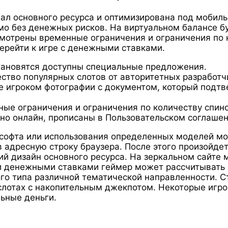
ал основного ресурса и оптимизирована под мобиль
о без денежных рисков. На виртуальном балансе б
смотрены временные ограничения и ограничения по 
ерейти к игре с денежными ставками.
тановятся доступны специальные предложения.
тво популярных слотов от авторитетных разработчи
 игроком фотографии с документом, который подтв
ые ограничения и ограничения по количеству спино
но онлайн, прописаны в Пользовательском соглашен
о софта или использования определенных моделей мо
в адресную строку браузера. После этого произойд
ий дизайн основного ресурса. На зеркальном сайте 
и денежными ставками геймер может рассчитывать н
го типа различной тематической направленности. С
лотах с накопительным джекпотом. Некоторые игроки
льные деньги.