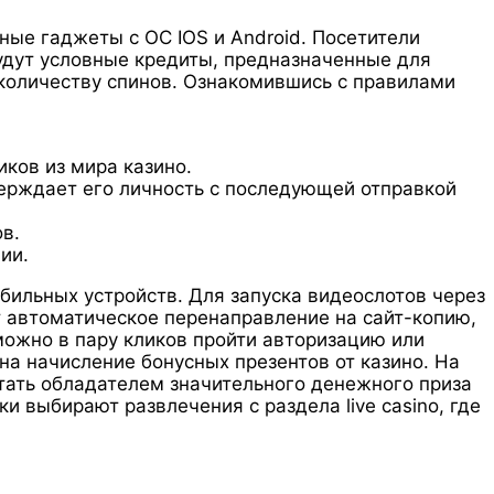
ные гаджеты с ОС IOS и Android. Посетители
удут условные кредиты, предназначенные для
количеству спинов. Ознакомившись с правилами
ков из мира казино.
ерждает его личность с последующей отправкой
в.
ии.
бильных устройств. Для запуска видеослотов через
ет автоматическое перенаправление на сайт-копию,
можно в пару кликов пройти авторизацию или
а начисление бонусных презентов от казино. На
тать обладателем значительного денежного приза
 выбирают развлечения с раздела live casino, где