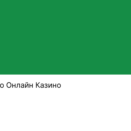
о Онлайн Казино