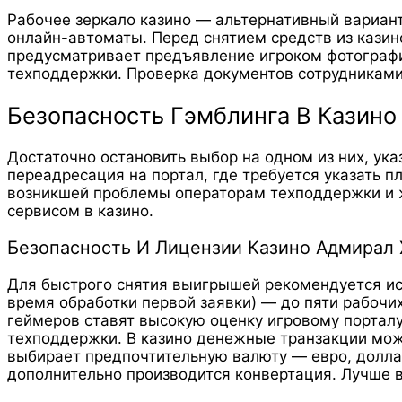
Рабочее зеркало казино — альтернативный вариант
онлайн-автоматы. Перед снятием средств из казин
предусматривает предъявление игроком фотографи
техподдержки. Проверка документов сотрудниками
Безопасность Гэмблинга В Казино 
Достаточно остановить выбор на одном из них, ука
переадресация на портал, где требуется указать п
возникшей проблемы операторам техподдержки и 
сервисом в казино.
Безопасность И Лицензии Казино Адмирал 
Для быстрого снятия выигрышей рекомендуется ис
время обработки первой заявки) — до пяти рабочи
геймеров ставят высокую оценку игровому портал
техподдержки. В казино денежные транзакции мож
выбирает предпочтительную валюту — евро, доллары
дополнительно производится конвертация. Лучше в