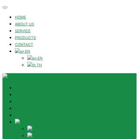
Toggle
navigation
HOME
ABOUT US
SERVICE
PRODUCTS
CONTACT
EN
EN
TH
Skip
to
content
HOME
ABOUT US
SERVICE
PRODUCTS
CONTACT
EN
EN
TH