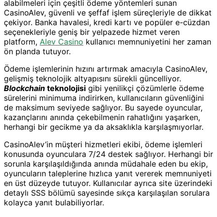
alabilmeleri için çeşitli ödeme yöntemleri sunan
CasinoAlev, güvenli ve şeffaf işlem süreçleriyle de dikkat
çekiyor. Banka havalesi, kredi kartı ve popüler e-cüzdan
seçenekleriyle geniş bir yelpazede hizmet veren
platform,
Alev Casino
kullanıcı memnuniyetini her zaman
ön planda tutuyor.
Ödeme işlemlerinin hızını artırmak amacıyla CasinoAlev,
gelişmiş teknolojik altyapısını sürekli güncelliyor.
Blockchain
teknolojisi
gibi yenilikçi çözümlerle ödeme
sürelerini minimuma indirirken, kullanıcıların güvenliğini
de maksimum seviyede sağlıyor. Bu sayede oyuncular,
kazançlarını anında çekebilmenin rahatlığını yaşarken,
herhangi bir gecikme ya da aksaklıkla karşılaşmıyorlar.
CasinoAlev’in müşteri hizmetleri ekibi, ödeme işlemleri
konusunda oyunculara 7/24 destek sağlıyor. Herhangi bir
sorunla karşılaşıldığında anında müdahale eden bu ekip,
oyuncuların taleplerine hızlıca yanıt vererek memnuniyeti
en üst düzeyde tutuyor. Kullanıcılar ayrıca site üzerindeki
detaylı SSS bölümü sayesinde sıkça karşılaşılan sorulara
kolayca yanıt bulabiliyorlar.