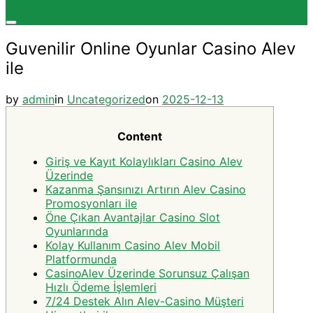
Toggle
sidebar
Guvenilir Online Oyunlar Casino Alev
&
navigation
ile
Posted
by
admin
in
Uncategorized
on
2025-12-13
on
Content
Giriş ve Kayıt Kolaylıkları Casino Alev
Üzerinde
Kazanma Şansınızı Artırın Alev Casino
Promosyonları ile
Öne Çıkan Avantajlar Casino Slot
Oyunlarında
Kolay Kullanım Casino Alev Mobil
Platformunda
CasinoAlev Üzerinde Sorunsuz Çalışan
Hızlı Ödeme İşlemleri
7/24 Destek Alın Alev-Casino Müşteri