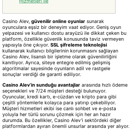
Hizmetleri ile
Casino Alev,
güvenilir online oyunlar
sunarak
oyunculara eşsiz bir deneyim vaat ediyor. Geniş oyun
yelpazesi ve kullanıcı dostu arayüzü ile dikkat çeken bu
platform, özellikle güvenlik konusunda taviz vermeyen
yapısıyla öne çıkıyor.
SSL şifreleme teknolojisi
kullanarak kullanıcı bilgilerinin korunmasını sağlayan
Casino Alev, lisanslı bir işletme olarak güvenilirliğini
kanıtlıyor. Ayrıca, siteye entegre edilmiş gelişmiş
algoritmalar sayesinde oyunların adil ve rastgele
sonuçlar verdiği de garanti ediliyor.
Casino Alev’in sunduğu avantajlar
arasında hızlı ödeme
seçenekleri ve 7/24 müşteri desteği bulunuyor.
Oyuncular, kredi kartı, e-cüzdan ve kripto para gibi
çeşitli yöntemlerle kolayca para yatırıp çekebiliyor.
Müşteri hizmetleri ekibi ise canlı sohbet ve e-posta
yoluyla her türlü sorunu çözmek için her an hazır
durumda. Bu özellikler, Casino Alev’i sektördeki diğer
platformlardan ayıran önemli unsurlar arasında yer alıyor.