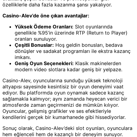
özelliklerle daha fazla kazanma şansı yakalıyor.
Casino-Alev’de öne çıkan avantajlar:
Yüksek Ödeme Oranları:
Slot oyunlarında
genellikle %95’in üzerinde RTP (Return to Player)
oranları sunuluyor.
Çeşitli Bonuslar:
Hoş geldin bonusları, bedava
dönüşler ve sadakat programları ile ekstra kazanç
imkanı.
Geniş Oyun Seçenekleri:
Klasik makinelerden
modern video slotlara kadar geniş bir yelpaze.
Casino-Alev, oyuncularına sunduğu yüksek teknoloji
altyapısı sayesinde kesintisiz bir oyun deneyimi vaat
ediyor. Bu platformda oyun oynamak sadece kazanç
sağlamakla kalmıyor; aynı zamanda heyecan verici bir
atmosferde zaman geçirmenizi de mümkün kılıyor.
Oyuncular, gelişmiş grafikler ve ses efektleriyle
kendilerini gerçek bir kumarhanede gibi hissediyorlar.
Sonuç olarak, Casino-Alev’deki slot oyunları, oyunculara
hem eğlenceli hem de kazançlı bir deneyim sunuyor.