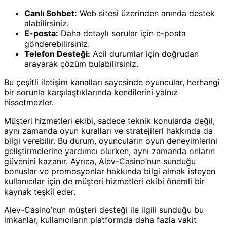
Canlı Sohbet:
Web sitesi üzerinden anında destek
alabilirsiniz.
E-posta:
Daha detaylı sorular için e-posta
gönderebilirsiniz.
Telefon Desteği:
Acil durumlar için doğrudan
arayarak çözüm bulabilirsiniz.
Bu çeşitli iletişim kanalları sayesinde oyuncular, herhangi
bir sorunla karşılaştıklarında kendilerini yalnız
hissetmezler.
Müşteri hizmetleri ekibi, sadece teknik konularda değil,
aynı zamanda oyun kuralları ve stratejileri hakkında da
bilgi verebilir. Bu durum, oyuncuların oyun deneyimlerini
geliştirmelerine yardımcı olurken, aynı zamanda onların
güvenini kazanır. Ayrıca, Alev-Casino’nun sunduğu
bonuslar ve promosyonlar hakkında bilgi almak isteyen
kullanıcılar için de müşteri hizmetleri ekibi önemli bir
kaynak teşkil eder.
Alev-Casino’nun müşteri desteği ile ilgili sunduğu bu
imkanlar, kullanıcıların platformda daha fazla vakit