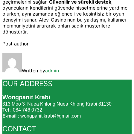
geçirmelerini sağlar.
Güvenilir ve sürekli destek
,
oyuncuların kendilerini güvende hissetmelerine yardımcı
olurken, aynı zamanda eğlenceli ve kesintisiz bir oyun
deneyimi sunar. Alev-Casino’nun bu yaklaşımı, kullanıcı
memnuniyetini artırarak onları sadık müşterilere
dönüştürür.
Post author
Written by
admin
OUR ADDRESS
Wongpanit Krabi
313 Moo 3 Nuea Khlong Nuea Khlong Krabi 81130
Tel :
084 746 0732
E-mail :
wongpanit.krabi@gmail.com
CONTACT