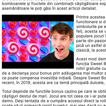
bomboanele și fructele din combinații câștigătoare explo
asemănătoare le poți găsi în acest articol detaliat.
Printre acestea
functionare si 
simbolurile pe 
fel), acesta se
populare jocuri 
parte din pasion
pică un astfel d
clasică, la acest
Acest mod demo 
funcția Sweet B
rotiri gratuite 
de a declanșa jocul bonus prin adăugarea mai multor simb
ce poate compensa investiția inițială. Despre Sweet Bo
recent, în 2019, acesta are ca temă principală dulcele, 
Totul depinde de functiile bonus cazino pe care le obti
câștiguri destul de mari. Jocul are tot ceea ce i-ar pu
demo. Deși tentația de a cumpăra accesul direct la rot
poate să-ți golească rapid bugetul, mai ales dacă nu e