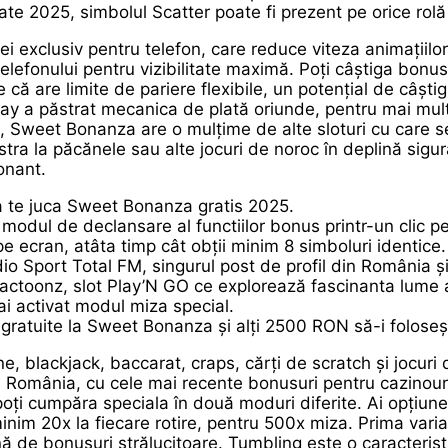
e 2025, simbolul Scatter poate fi prezent pe orice rolă 
i exclusiv pentru telefon, care reduce viteza animațiilor
efonului pentru vizibilitate maximă. Poți câștiga bonusu
lace că are limite de pariere flexibile, un potențial de c
Play a păstrat mecanica de plată oriunde, pentru mai mult
tis, Sweet Bonanza are o mulțime de alte sloturi cu care
 distra la păcănele sau alte jocuri de noroc în deplină s
onant.
 a te juca Sweet Bonanza gratis 2025.
 modul de declansare al functiilor bonus printr-un clic pe
pe ecran, atâta timp cât obții minim 8 simboluri identice.
 Sport Total FM, singurul post de profil din România și i
Reactoonz, slot Play’N GO ce explorează fascinanta lume 
i activat modul miza special.
gratuite la Sweet Bonanza și alți 2500 RON să-i folosești 
ine, blackjack, baccarat, craps, cărți de scratch și jocur
România, cu cele mai recente bonusuri pentru cazinouri,
i cumpăra speciala în două moduri diferite. Ai opțiunea
minim 20x la fiecare rotire, pentru 500x miza. Prima vari
 de bonusuri strălucitoare. Tumbling este o caracterist