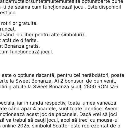
ematicafructelorsuntetimultemultealte optunifoarte bune
 a-ți da seama cum funcționează jocul. Este disponibil
est joc.
otirilor gratuite.
aruncat.
ăsând loc liber pentru alte simboluri).
atât de diferite.
et Bonanza gratis.
 cum funcționează jocul.
 este o opțiune riscantă, pentru cei nerăbdători, poate
oferte la Sweet Bonanza. Ai 2 bonusuri de bun venit,
rotiri gratuite la Sweet Bonanza și alți 2500 RON să-i
eciala, iar in runda respectiv, toata lumea vaneaza
ordate când apar 4 acadele, sunt toate identice. Avem
funcționează acest joc de pacanele. Dacă vrei să joci
ă va trebui să cauți jocul, apoi să treci cu mouse-ul
 online 2025, simbolul Scatter este reprezentat de o