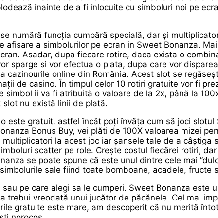
dează înainte de a fi înlocuite cu simboluri noi pe ecran
 se numără funcția cumpără specială, dar și multiplicato
de afisare a simbolurilor pe ecran in Sweet Bonanza. Ma
ecran. Asadar, dupa fiecare rotire, daca exista o combina
 vor sparge si vor efectua o plata, dupa care vor dispar
la cazinourile online din România. Acest slot se regăsește
ații de casino. În timpul celor 10 rotiri gratuite vor fi pr
e simbol îi va fi atribuită o valoare de la 2x, până la 1
 slot nu există linii de plată.
este gratuit, astfel încât poți învăța cum să joci slotul
onanza Bonus Buy, vei plăti de 100X valoarea mizei pent
cu multiplicatori la acest joc iar șansele tale de a câșt
oluri scatter pe role. Crește costul fiecărei rotiri, dar
nanza se poate spune că este unul dintre cele mai ”dulc
simbolurile sale fiind toate bomboane, acadele, fructe sa
i sau pe care alegi sa le cumperi. Sweet Bonanza este un 
tea trebui vreodată unui jucător de păcănele. Cel mai imp
irile gratuite este mare, am descoperit că nu merită în
ști norocos.