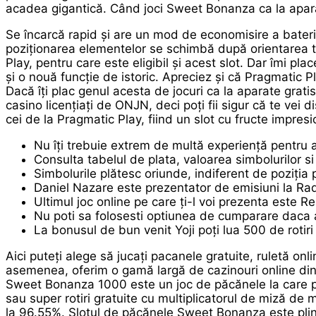
acadea gigantică. Când joci Sweet Bonanza ca la aparat
Se încarcă rapid și are un mod de economisire a baterie
poziționarea elementelor se schimbă după orientarea tel
Play, pentru care este eligibil și acest slot. Dar îmi p
și o nouă funcție de istoric. Apreciez și că Pragmatic 
Dacă îți plac genul acesta de jocuri ca la aparate gra
casino licențiați de ONJN, deci poți fii sigur că te vei
cei de la Pragmatic Play, fiind un slot cu fructe impresi
Nu îți trebuie extrem de multă experiență pentru
Consulta tabelul de plata, valoarea simbolurilor si
Simbolurile plătesc oriunde, indiferent de poziția 
Daniel Nazare este prezentator de emisiuni la Radio
Ultimul joc online pe care ți-l voi prezenta este 
Nu poti sa folosesti optiunea de cumparare daca a
La bonusul de bun venit Yoji poți lua 500 de rotiri 
Aici puteți alege să jucați pacanele gratuite, ruletă onl
asemenea, oferim o gamă largă de cazinouri online din 
Sweet Bonanza 1000 este un joc de păcănele la care poț
sau super rotiri gratuite cu multiplicatorul de miză de 
la 96.55%. Slotul de păcănele Sweet Bonanza este plină