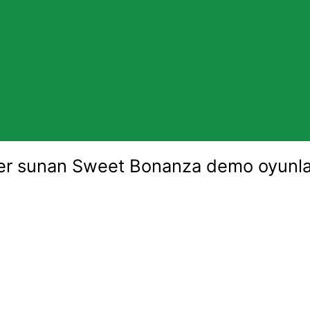
sfer sunan Sweet Bonanza demo oyunlar