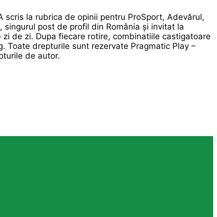
A scris la rubrica de opinii pentru ProSport, Adevărul,
singurul post de profil din România și invitat la
 zi de zi. Dupa fiecare rotire, combinatiile castigatoare
ig. Toate drepturile sunt rezervate Pragmatic Play –
pturile de autor.