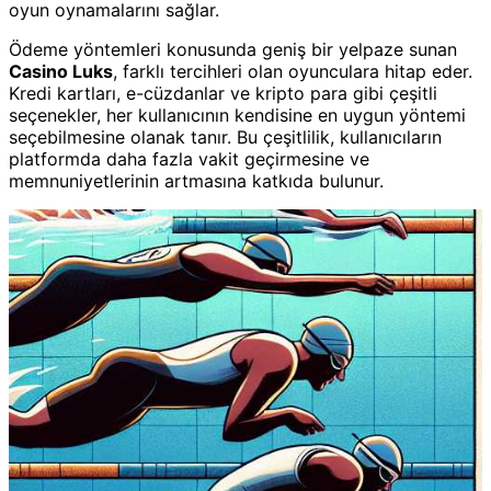
oyun oynamalarını sağlar.
Ödeme yöntemleri konusunda geniş bir yelpaze sunan
Casino Luks
, farklı tercihleri olan oyunculara hitap eder.
Kredi kartları, e-cüzdanlar ve kripto para gibi çeşitli
seçenekler, her kullanıcının kendisine en uygun yöntemi
seçebilmesine olanak tanır. Bu çeşitlilik, kullanıcıların
platformda daha fazla vakit geçirmesine ve
memnuniyetlerinin artmasına katkıda bulunur.