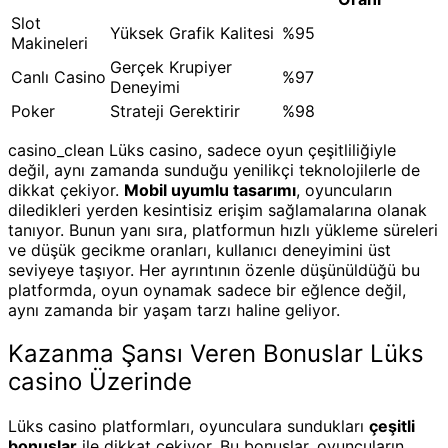
Slot
Yüksek Grafik Kalitesi
%95
Makineleri
Gerçek Krupiyer
Canlı Casino
%97
Deneyimi
Poker
Strateji Gerektirir
%98
casino_clean Lüks casino, sadece oyun çeşitliliğiyle
değil, aynı zamanda sunduğu yenilikçi teknolojilerle de
dikkat çekiyor.
Mobil uyumlu tasarımı
, oyuncuların
diledikleri yerden kesintisiz erişim sağlamalarına olanak
tanıyor. Bunun yanı sıra, platformun hızlı yükleme süreleri
ve düşük gecikme oranları, kullanıcı deneyimini üst
seviyeye taşıyor. Her ayrıntının özenle düşünüldüğü bu
platformda, oyun oynamak sadece bir eğlence değil,
aynı zamanda bir yaşam tarzı haline geliyor.
Kazanma Şansı Veren Bonuslar Lüks
casino Üzerinde
Lüks casino platformları, oyunculara sundukları
çeşitli
bonuslar
ile dikkat çekiyor. Bu bonuslar, oyuncuların