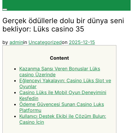
Toggle
sidebar
Gerçek ödüllerle dolu bir dünya seni
&
navigation
bekliyor: Lüks casino 35
Posted
by
admin
in
Uncategorized
on
2025-12-15
on
Content
Kazanma Şansı Veren Bonuslar Lüks
casino Üzerinde
Eğlenceyi Yakalayın: Casino Lüks Slot ve
Oyunlar
Casino Lüks ile Mobil Oyun Deneyimini
Keşfedin
Ödeme Güvencesi Sunan Casino Luks
Platformu
Kullanıcı Destek Ekibi ile Çözüm Bulun:
Casino İçin