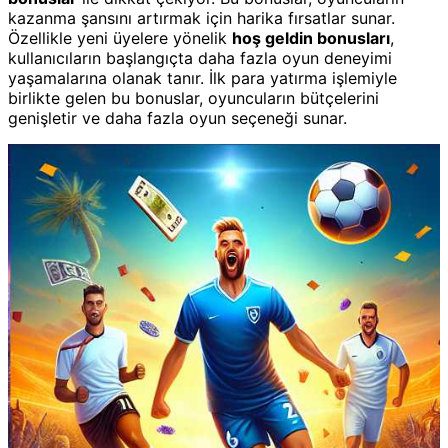
kazanma şansını artırmak için harika fırsatlar sunar.
Özellikle yeni üyelere yönelik
hoş geldin bonusları
,
kullanıcıların başlangıçta daha fazla oyun deneyimi
yaşamalarına olanak tanır. İlk para yatırma işlemiyle
birlikte gelen bu bonuslar, oyuncuların bütçelerini
genişletir ve daha fazla oyun seçeneği sunar.