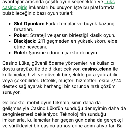
avantajlar arasında çeşitli oyun seçenekleri ve
Luks
casino giriş
imkanları bulunuyor. İşte bu platformda
bulabileceğiniz bazı oyun türleri:
Slot Oyunları:
Farklı temalar ve büyük kazanç
fırsatları.
Poker:
Strateji ve şansın birleştiği klasik oyun.
Blackjack:
21’i geçmeden en yüksek skoru elde
etme heyecanı.
Rulet:
Şansınızı dönen çarkta deneyin.
Casino Lüks, güvenli ödeme yöntemleri ve kullanıcı
dostu arayüzü ile de dikkat çekiyor.
casino_clean
ile
kullanıcılar, hızlı ve güvenli bir şekilde para yatırabilir
veya çekebilirler. Üstelik, müşteri hizmetleri ekibi 7/24
destek sağlayarak herhangi bir sorunda hızlı çözüm
sunuyor.
Gelecekte, mobil oyun teknolojisinin daha da
gelişmesiyle Casino Lüks’ün sunduğu deneyimin daha da
zenginleşmesi bekleniyor. Teknolojinin sunduğu
imkanlarla, kullanıcılar her geçen gün daha da gerçekçi
ve sürükleyici bir casino atmosferine adım atıyorlar. Bu