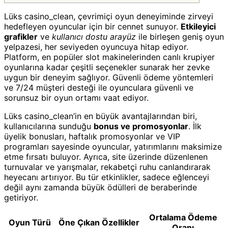
Lüks casino_clean, çevrimiçi oyun deneyiminde zirveyi
hedefleyen oyuncular için bir cennet sunuyor.
Etkileyici
grafikler
ve
kullanıcı dostu arayüz
ile birleşen geniş oyun
yelpazesi, her seviyeden oyuncuya hitap ediyor.
Platform, en popüler slot makinelerinden canlı krupiyer
oyunlarına kadar çeşitli seçenekler sunarak her zevke
uygun bir deneyim sağlıyor. Güvenli ödeme yöntemleri
ve 7/24 müşteri desteği ile oyunculara güvenli ve
sorunsuz bir oyun ortamı vaat ediyor.
Lüks casino_clean’in en büyük avantajlarından biri,
kullanıcılarına sunduğu
bonus ve promosyonlar
. İlk
üyelik bonusları, haftalık promosyonlar ve VIP
programları sayesinde oyuncular, yatırımlarını maksimize
etme fırsatı buluyor. Ayrıca, site üzerinde düzenlenen
turnuvalar ve yarışmalar, rekabetçi ruhu canlandırarak
heyecanı artırıyor. Bu tür etkinlikler, sadece eğlenceyi
değil aynı zamanda büyük ödülleri de beraberinde
getiriyor.
Ortalama Ödeme
Oyun Türü
Öne Çıkan Özellikler
Oranı