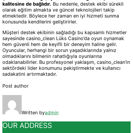
kalitesine de bağlıdır.
Bu nedenle, destek ekibi sürekli
olarak eğitim almakta ve güncel teknolojileri takip
etmektedir. Böylece her zaman en iyi hizmeti sunma
konusunda kendilerini geliştirirler.
Müşteri destek ekibinin sağladığı bu kapsamlı hizmetler
sayesinde casino_clean Lüks Casino’da oyun oynamak
hem güvenli hem de keyifli bir deneyim haline gelir.
Oyuncular, herhangi bir sorun yaşadıklarında yalnız
olmadıklarını bilmenin rahatlığıyla oyunlarına
odaklanabilirler. Bu profesyonel yaklaşım, casino_clean’in
sektördeki lider konumunu pekiştirmekte ve kullanıcı
sadakatini artırmaktadır.
Post author
Written by
admin
OUR ADDRESS