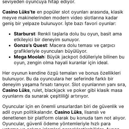
seviyeden oyuncuya hitap ediyor.
Casino Lüks’te
en popüler slot oyunları arasında, klasik
meyve makinelerinden modern video slotlarına kadar
geniş bir yelpaze bulunuyor. İşte bazı favori oyunlar:
Starburst
: Renkli taşlarla dolu bu oyun, basit ama
etkileyici bir deneyim sunuyor.
Gonzo’s Quest
: Macera dolu teması ve çarpıcı
grafikleriyle oyuncuları büyülüyor.
Mega Moolah
: Büyük jackpot ödülleriyle bilinen bu
oyun, zengin olma hayali kuranlar için ideal.
Her oyunun kendine özgü temaları ve bonus özellikleri
bulunuyor. Bu da oyunculara her seferinde farklı bir
deneyim yaşama fırsatı tanıyor. Slot oyunlarının yanı sıra,
Casino Lüks
, rulet, blackjack ve poker gibi klasik masa
oyunlarını da sunarak çeşitliliği artırıyor.
Oyuncular için en önemli unsurlardan biri de güvenlik ve
adil oyun politikalarıdır.
Casino Lüks
, lisanslı ve
denetlenen bir platform olarak bu konuda tam not alıyor.
Oyuncular, güvenli ödeme yöntemleriyle hızlı para