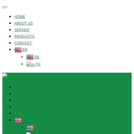
Toggle
navigation
HOME
ABOUT US
SERVICE
PRODUCTS
CONTACT
EN
EN
TH
Skip
to
content
HOME
ABOUT US
SERVICE
PRODUCTS
CONTACT
EN
EN