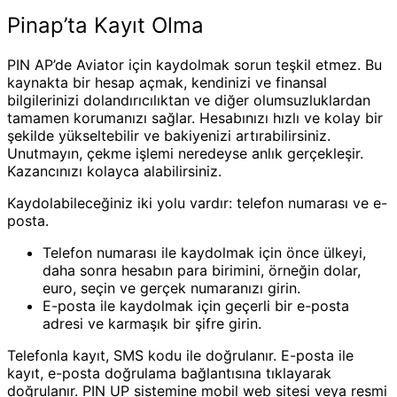
Pinap’ta Kayıt Olma
PIN AP’de Aviator için kaydolmak sorun teşkil etmez. Bu
kaynakta bir hesap açmak, kendinizi ve finansal
bilgilerinizi dolandırıcılıktan ve diğer olumsuzluklardan
tamamen korumanızı sağlar. Hesabınızı hızlı ve kolay bir
şekilde yükseltebilir ve bakiyenizi artırabilirsiniz.
Unutmayın, çekme işlemi neredeyse anlık gerçekleşir.
Kazancınızı kolayca alabilirsiniz.
Kaydolabileceğiniz iki yolu vardır: telefon numarası ve e-
posta.
Telefon numarası ile kaydolmak için önce ülkeyi,
daha sonra hesabın para birimini, örneğin dolar,
euro, seçin ve gerçek numaranızı girin.
E-posta ile kaydolmak için geçerli bir e-posta
adresi ve karmaşık bir şifre girin.
Telefonla kayıt, SMS kodu ile doğrulanır. E-posta ile
kayıt, e-posta doğrulama bağlantısına tıklayarak
doğrulanır. PIN UP sistemine mobil web sitesi veya resmi