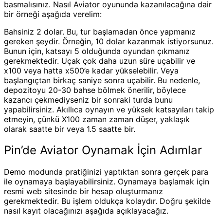
basmalısınız. Nasıl Aviator oyununda kazanılacağına dair
bir örneği aşağıda verelim:
Bahsiniz 2 dolar. Bu, tur başlamadan önce yapmanız
gereken şeydir. Örneğin, 10 dolar kazanmak istiyorsunuz.
Bunun için, katsayı 5 olduğunda oyundan çıkmanız
gerekmektedir. Uçak çok daha uzun süre uçabilir ve
x100 veya hatta x500’e kadar yükselebilir. Veya
başlangıçtan birkaç saniye sonra uçabilir. Bu nedenle,
depozitoyu 20-30 bahse bölmek önerilir, böylece
kazancı çekmediyseniz bir sonraki turda bunu
yapabilirsiniz. Akıllıca oynayın ve yüksek katsayıları takip
etmeyin, çünkü X100 zaman zaman düşer, yaklaşık
olarak saatte bir veya 1.5 saatte bir.
Pin’de Aviator Oynamak İçin Adımlar
Demo modunda pratiğinizi yaptıktan sonra gerçek para
ile oynamaya başlayabilirsiniz. Oynamaya başlamak için
resmi web sitesinde bir hesap oluşturmanız
gerekmektedir. Bu işlem oldukça kolaydır. Doğru şekilde
nasıl kayıt olacağınızı aşağıda açıklayacağız.