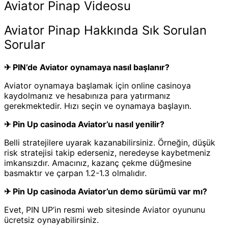
Aviator Pinap Videosu
Aviator Pinap Hakkında Sık Sorulan
Sorular
✈ PIN’de Aviator oynamaya nasıl başlanır?
Aviator oynamaya başlamak için online casinoya
kaydolmanız ve hesabınıza para yatırmanız
gerekmektedir. Hızı seçin ve oynamaya başlayın.
✈ Pin Up casinoda Aviator’u nasıl yenilir?
Belli stratejilere uyarak kazanabilirsiniz. Örneğin, düşük
risk stratejisi takip ederseniz, neredeyse kaybetmeniz
imkansızdır. Amacınız, kazanç çekme düğmesine
basmaktır ve çarpan 1.2-1.3 olmalıdır.
✈ Pin Up casinoda Aviator’un demo sürümü var mı?
Evet, PIN UP’in resmi web sitesinde Aviator oyununu
ücretsiz oynayabilirsiniz.