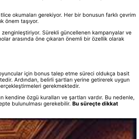
tlice okumaları gerekiyor. Her bir bonusun farklı çevrim
yük önem taşıyor.
zenginleştiriyor. Sürekli güncellenen kampanyalar ve
nolar arasında öne çıkaran önemli bir özellik olarak
 oyuncular için bonus talep etme süreci oldukça basit
tedir. Ardından, belirli şartları yerine getirerek uygun
gerçekleştirmeleri gerekmektedir.
 kendine özgü kuralları ve şartları vardır. Bu nedenle,
alepte bulunulması gerekebilir.
Bu süreçte dikkat