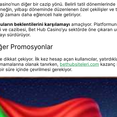
asino’nun diğer bir cazip yönü. Belirli tatil dönemlerin
 Örneğin, yılbaşı döneminde düzenlenen özel çekilişler
iği zamanı daha eğlenceli hale getiriyor.
ların beklentilerini karşılamayı
amaçlıyor. Platformun
iği ve cazibesi, Bet Hub Casino’yu sektörde öne çıkaran un
ayı sürdürüyor.
ğer Promosyonlar
le dikkat çekiyor. İlk kez hesap açan kullanıcılar, yatırdık
ynamalarına olanak tanırken,
bethubsiteleri.com
kazanç ş
i bir süre içinde çevrilmesi gerekiyor.