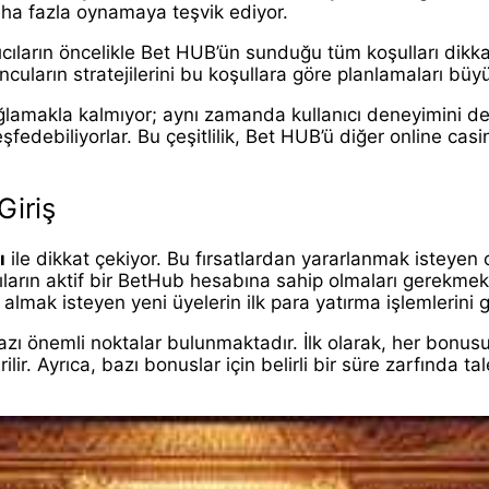
daha fazla oynamaya teşvik ediyor.
cıların öncelikle Bet HUB’ün sunduğu tüm koşulları dikka
ncuların stratejilerini bu koşullara göre planlamaları bü
lamakla kalmıyor; aynı zamanda kullanıcı deneyimini de 
fedebiliyorlar. Bu çeşitlilik, Bet HUB’ü diğer online casi
Giriş
ı
ile dikkat çekiyor. Bu fırsatlardan yararlanmak isteyen
nıcıların aktif bir BetHub hesabına sahip olmaları gerekmek
almak isteyen yeni üyelerin ilk para yatırma işlemlerini 
ı önemli noktalar bulunmaktadır. İlk olarak, her bonusun
ilir. Ayrıca, bazı bonuslar için belirli bir süre zarfında t