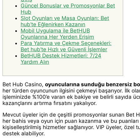
Güncel Bonuslar ve Promosyonlar Bet
Hub
Slot Oyunları ve Masa Oyunları: Bet
hub’te Eğlenirken Kazanın
Mobil Uygulama ile BetHUB
Oyunlarına Her Yerden Erişim
Para Yatırma ve Çekme Seçenekleri:
Bet hub’te Hızlı ve Güvenli İşlemler
BetHUB Destek Hizmetleri: 7/24
Yardım Alın
Bet Hub Casino,
oyuncularına sunduğu benzersiz bo
her türden oyuncunun ilgisini çekmeyi başarıyor. İlk ol
işleminizde %100’e varan ek bakiye ve belirli sayıda 
kazançlarını artırma fırsatını yakalıyor.
Mevcut üyeler için de çeşitli promosyonlar sunan Bet 
her bahis veya oyun için puan kazanma ve bu puanları n
kişiselleştirilmiş hizmetler sağlanıyor. VIP üyeler, özel
destek alabiliyor.