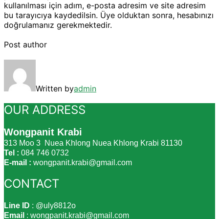
kullanılması için adım, e-posta adresim ve site adresim
bu tarayıcıya kaydedilsin. Üye olduktan sonra, hesabınızı
doğrulamanız gerekmektedir.
Post author
Written by
admin
OUR ADDRESS
Wongpanit Krabi
313 Moo 3 Nuea Khlong Nuea Khlong Krabi 81130
Tel :
084 746 0732
E-mail :
wongpanit.krabi@gmail.com
CONTACT
Line ID
: @uly8812o
Email
: wongpanit.krabi@gmail.com