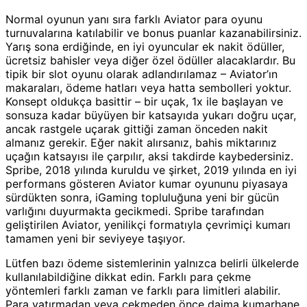
Normal oyunun yanı sıra farklı Aviator para oyunu
turnuvalarına katılabilir ve bonus puanlar kazanabilirsiniz.
Yarış sona erdiğinde, en iyi oyuncular ek nakit ödüller,
ücretsiz bahisler veya diğer özel ödüller alacaklardır. Bu
tipik bir slot oyunu olarak adlandırılamaz – Aviator’ın
makaraları, ödeme hatları veya hatta sembolleri yoktur.
Konsept oldukça basittir – bir uçak, 1x ile başlayan ve
sonsuza kadar büyüyen bir katsayıda yukarı doğru uçar,
ancak rastgele uçarak gittiği zaman önceden nakit
almanız gerekir. Eğer nakit alırsanız, bahis miktarınız
uçağın katsayısı ile çarpılır, aksi takdirde kaybedersiniz.
Spribe, 2018 yılında kuruldu ve şirket, 2019 yılında en iyi
performans gösteren Aviator kumar oyununu piyasaya
sürdükten sonra, iGaming topluluğuna yeni bir gücün
varlığını duyurmakta gecikmedi. Spribe tarafından
geliştirilen Aviator, yenilikçi formatıyla çevrimiçi kumarı
tamamen yeni bir seviyeye taşıyor.
Lütfen bazı ödeme sistemlerinin yalnızca belirli ülkelerde
kullanılabildiğine dikkat edin. Farklı para çekme
yöntemleri farklı zaman ve farklı para limitleri alabilir.
Para yatırmadan veya çekmeden önce daima kumarhane