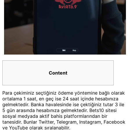
Content
Para çekiminiz seçtiğiniz ödeme yöntemine bağlı olarak
ortalama 1 saat, en geç ise 24 saat içinde hesabınıza
gelmektedir. Banka havalesinde ise çektiğiniz tutar 3 ile
5 gün arasında hesabınıza gelmektedir. Bets10 sitesi
sosyal medyada aktif bahis platformlarından bir
tanesidir. Bunlar Twitter, Telegram, Instagram, Facebook
ve YouTube olarak sıralanabilir.