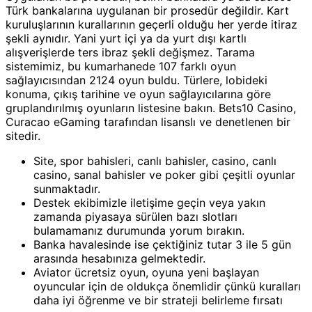
Türk bankalarına uygulanan bir prosedür değildir. Kart
kuruluşlarının kurallarının geçerli olduğu her yerde itiraz
şekli aynıdır. Yani yurt içi ya da yurt dışı kartlı
alışverişlerde ters ibraz şekli değişmez. Tarama
sistemimiz, bu kumarhanede 107 farklı oyun
sağlayıcısından 2124 oyun buldu. Türlere, lobideki
konuma, çıkış tarihine ve oyun sağlayıcılarına göre
gruplandırılmış oyunların listesine bakın. Bets10 Casino,
Curacao eGaming tarafından lisanslı ve denetlenen bir
sitedir.
Site, spor bahisleri, canlı bahisler, casino, canlı
casino, sanal bahisler ve poker gibi çeşitli oyunlar
sunmaktadır.
Destek ekibimizle iletişime geçin veya yakın
zamanda piyasaya sürülen bazı slotları
bulamamanız durumunda yorum bırakın.
Banka havalesinde ise çektiğiniz tutar 3 ile 5 gün
arasında hesabınıza gelmektedir.
Aviator ücretsiz oyun, oyuna yeni başlayan
oyuncular için de oldukça önemlidir çünkü kuralları
daha iyi öğrenme ve bir strateji belirleme fırsatı