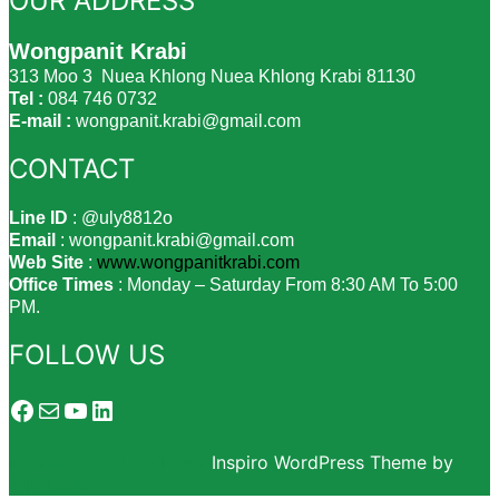
OUR ADDRESS
Wongpanit Krabi
313 Moo 3 Nuea Khlong Nuea Khlong Krabi 81130
Tel :
084 746 0732
E-mail :
wongpanit.krabi@gmail.com
CONTACT
Line ID
: @uly8812o
Email
: wongpanit.krabi@gmail.com
Web Site
:
www.wongpanitkrabi.com
Office Times
: Monday – Saturday From 8:30 AM To 5:00
PM.
FOLLOW US
Facebook
Mail
YouTube
LinkedIn
Powered by WordPress
Inspiro WordPress Theme by
WPZOOM