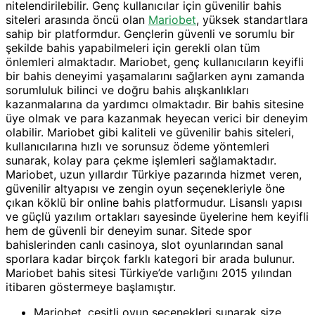
nitelendirilebilir. Genç kullanıcılar için güvenilir bahis
siteleri arasında öncü olan
Mariobet
, yüksek standartlara
sahip bir platformdur. Gençlerin güvenli ve sorumlu bir
şekilde bahis yapabilmeleri için gerekli olan tüm
önlemleri almaktadır. Mariobet, genç kullanıcıların keyifli
bir bahis deneyimi yaşamalarını sağlarken aynı zamanda
sorumluluk bilinci ve doğru bahis alışkanlıkları
kazanmalarına da yardımcı olmaktadır. Bir bahis sitesine
üye olmak ve para kazanmak heyecan verici bir deneyim
olabilir. Mariobet gibi kaliteli ve güvenilir bahis siteleri,
kullanıcılarına hızlı ve sorunsuz ödeme yöntemleri
sunarak, kolay para çekme işlemleri sağlamaktadır.
Mariobet, uzun yıllardır Türkiye pazarında hizmet veren,
güvenilir altyapısı ve zengin oyun seçenekleriyle öne
çıkan köklü bir online bahis platformudur. Lisanslı yapısı
ve güçlü yazılım ortakları sayesinde üyelerine hem keyifli
hem de güvenli bir deneyim sunar. Sitede spor
bahislerinden canlı casinoya, slot oyunlarından sanal
sporlara kadar birçok farklı kategori bir arada bulunur.
Mariobet bahis sitesi Türkiye’de varlığını 2015 yılından
itibaren göstermeye başlamıştır.
Mariobet, çeşitli oyun seçenekleri sunarak size