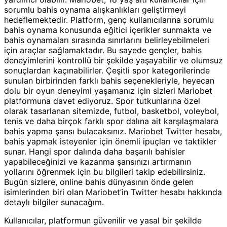
sorumlu bahis oynama alışkanlıkları geliştirmeyi
hedeflemektedir. Platform, genç kullanıcılarına sorumlu
bahis oynama konusunda eğitici içerikler sunmakta ve
bahis oynamaları sırasında sınırlarını belirleyebilmeleri
için araçlar sağlamaktadır. Bu sayede gençler, bahis
deneyimlerini kontrollü bir şekilde yaşayabilir ve olumsuz
sonuçlardan kaçınabilirler. Çeşitli spor kategorilerinde
sunulan birbirinden farklı bahis seçenekleriyle, heyecan
dolu bir oyun deneyimi yaşamanız için sizleri Mariobet
platformuna davet ediyoruz. Spor tutkunlarına özel
olarak tasarlanan sitemizde, futbol, basketbol, ​​voleybol, ​​
tenis ve daha birçok farklı spor dalına ait karşılaşmalara
bahis yapma şansı bulacaksınız. Mariobet Twitter hesabı,
bahis yapmak isteyenler için önemli ipuçları ve taktikler
sunar. Hangi spor dalında daha başarılı bahisler
yapabileceğinizi ve kazanma şansınızı artırmanın
yollarını öğrenmek için bu bilgileri takip edebilirsiniz.
Bugün sizlere, online bahis dünyasının önde gelen
isimlerinden biri olan Mariobet’in Twitter hesabı hakkında
detaylı bilgiler sunacağım.
Kullanıcılar, platformun güvenilir ve yasal bir şekilde