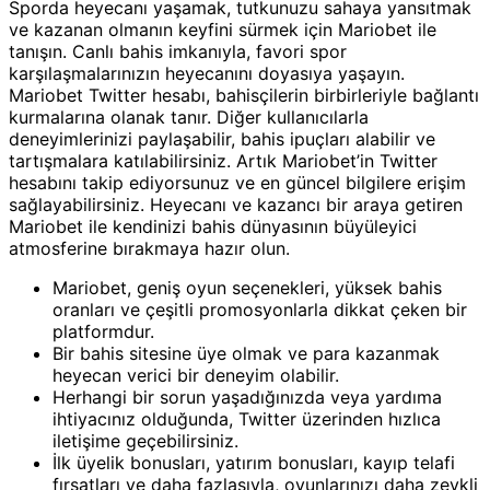
Sporda heyecanı yaşamak, tutkunuzu sahaya yansıtmak
ve kazanan olmanın keyfini sürmek için Mariobet ile
tanışın. Canlı bahis imkanıyla, favori spor
karşılaşmalarınızın heyecanını doyasıya yaşayın.
Mariobet Twitter hesabı, bahisçilerin birbirleriyle bağlantı
kurmalarına olanak tanır. Diğer kullanıcılarla
deneyimlerinizi paylaşabilir, bahis ipuçları alabilir ve
tartışmalara katılabilirsiniz. Artık Mariobet’in Twitter
hesabını takip ediyorsunuz ve en güncel bilgilere erişim
sağlayabilirsiniz. Heyecanı ve kazancı bir araya getiren
Mariobet ile kendinizi bahis dünyasının büyüleyici
atmosferine bırakmaya hazır olun.
Mariobet, geniş oyun seçenekleri, yüksek bahis
oranları ve çeşitli promosyonlarla dikkat çeken bir
platformdur.
Bir bahis sitesine üye olmak ve para kazanmak
heyecan verici bir deneyim olabilir.
Herhangi bir sorun yaşadığınızda veya yardıma
ihtiyacınız olduğunda, Twitter üzerinden hızlıca
iletişime geçebilirsiniz.
İlk üyelik bonusları, yatırım bonusları, kayıp telafi
fırsatları ve daha fazlasıyla, oyunlarınızı daha zevkli