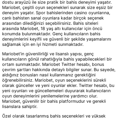
dostu arayüzü ile size pratik bir bahis deneyimi yaşatır.
Mariobet, çeşitli oyun seçenekleri sunarak size eşsiz bir
deneyim yaşatır. Spor bahislerinden casino oyunlarına,
canlı bahisten sanal oyunlara kadar birçok seçenek
arasından dilediğinizi seçebilirsiniz. Bahis siteleri
arasında Mariobet, 18 yaş altı kullanıcılar için öncü
konumda bulunmaktadır. Genç kullanıcıların bahis
deneyimlerini keyifli ve güvenli bir şekilde yaşamalarını
sağlamak için en iyi hizmeti sunmaktadır.
Mariobet’in güvenilirliği ve lisanslı yapısı, genç
kullanıcıların gönül rahatlığıyla bahis yapabilecekleri bir
ortam sunmaktadır. Mariobet Twitter hesabı, bonus
çevrim şartları hakkında detaylı bilgiler sunar. Bu sayede,
aldığınız bonusları nasıl kullanmanız gerektiğini
öğrenebilirsiniz. Mariobet, oyun seçeneklerini sürekli
olarak günceller ve yeni oyunlar ekler. Twitter hesabı, bu
yeni oyunları ve güncellemeleri duyurarak kullanıcıların
oyun deneyimlerini yenilemelerine yardımcı olur.
Mariobet, güvenilir bir bahis platformudur ve gerekli
lisanslara sahiptir.
Özel olarak tasarlanmış bahis seçenekleri ve yüksek