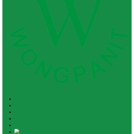
HOME
ABOUT US
SERVICE
PRODUCTS
CONTACT
EN